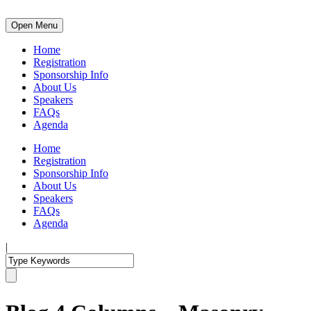
Open Menu
Home
Registration
Sponsorship Info
About Us
Speakers
FAQs
Agenda
Home
Registration
Sponsorship Info
About Us
Speakers
FAQs
Agenda
|